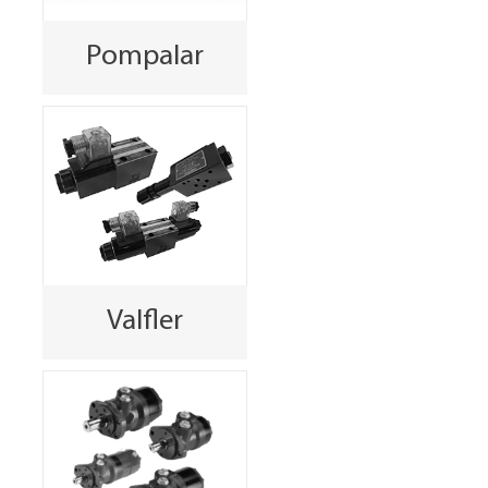
Pompalar
Valfler