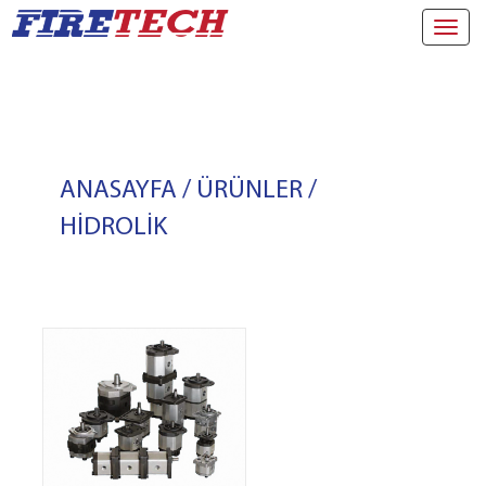
Toggl
navig
ANASAYFA
/
ÜRÜNLER
/
HİDROLİK