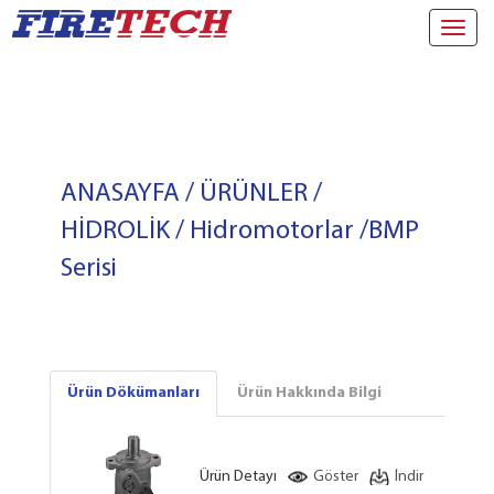
Toggl
navig
ANASAYFA
/
ÜRÜNLER
/
HİDROLİK
/
Hidromotorlar
/
BMP
Serisi
Ürün Dökümanları
Ürün Hakkında Bilgi
Ürün Detayı
Göster
İndir