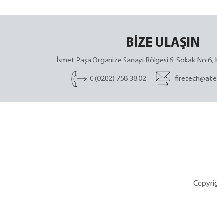
BİZE ULAŞIN
İsmet Paşa Organize Sanayi Bölgesi 6. Sokak No:6, K
0 (0282) 758 38 02
firetech@ate
Copyrig