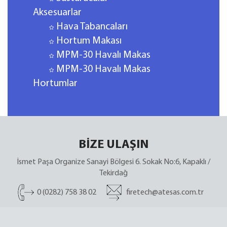
Aksesuarlar
Hava Tabancaları
Hortum Makası
MPM-30 Havalı Makas
MPM-30 Havalı Makas
Hortumlar
BİZE ULAŞIN
İsmet Paşa Organize Sanayi Bölgesi 6. Sokak No:6, Kapaklı /
Tekirdağ
0 (0282) 758 38 02
firetech@atesas.com.tr