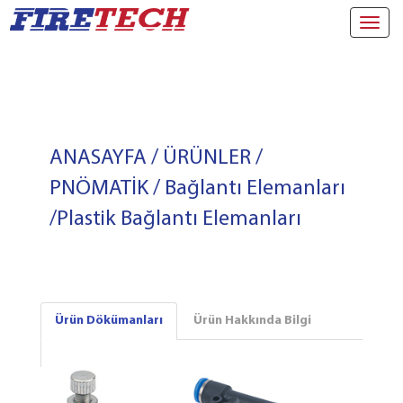
Toggl
navig
ANASAYFA
/
ÜRÜNLER
/
PNÖMATİK
/
Bağlantı Elemanları
/
Plastik Bağlantı Elemanları
Ürün Dökümanları
Ürün Hakkında Bilgi